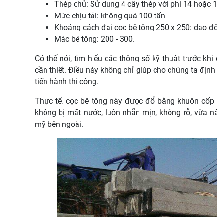
Thép chủ: Sử dụng 4 cây thép với phi 14 hoặc 1
Mức chịu tải: không quá 100 tấn
Khoảng cách đai cọc bê tông 250 x 250: dao đ
Mác bê tông: 200 - 300.
Có thể nói, tìm hiểu các thông số kỹ thuật trước kh
cần thiết. Điều này không chỉ giúp cho chúng ta địn
tiến hành thi công.
Thực tế, cọc bê tông này được đổ bằng khuôn cốp 
không bị mất nước, luôn nhẵn mịn, không rỗ, vừa n
mỹ bên ngoài.