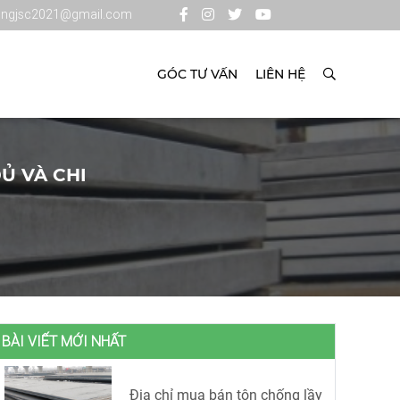
ongjsc2021@gmail.com
GÓC TƯ VẤN
LIÊN HỆ
Ủ VÀ CHI
BÀI VIẾT MỚI NHẤT
Địa chỉ mua bán tôn chống lầy