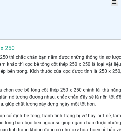
 x 250
x 250 thì chắc chắn bạn nắm được những thông tin sơ lược
m khảo thì cọc bê tông cốt thép 250 x 250 là loại vật liệu
ép bên trong. Kích thước của cọc được tính là 250 x 250,
 chọn cọc bê tông cốt thép 250 x 250 chính là khả năng
 giãn nở tương đương nhau, chắc chắn đây sẽ là nền tốt để
ả, giúp chất lượng xây dựng ngày một tốt hơn.
p cố định bê tông, tránh tình trạng bị vỡ hay nứt nẻ, làm
p bê tông bao bọc bên ngoài sẽ giúp ngăn chặn được những
 các tình trạng không đáng có như oxy hóa, hoen gỉ, bảo vệ