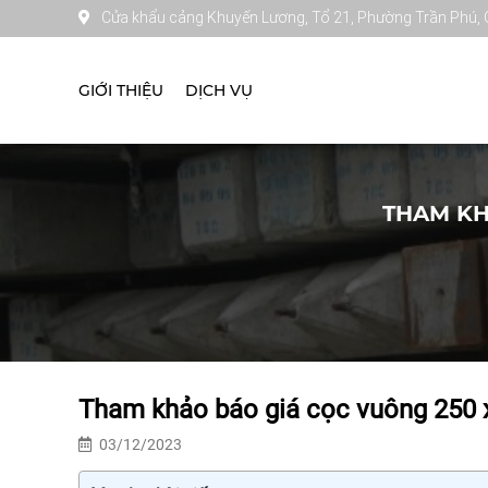
Cửa khẩu cảng Khuyến Lương, Tổ 21, Phường Trần Phú,
GIỚI THIỆU
DỊCH VỤ
THAM KH
Tham khảo báo giá cọc vuông 250 x 
03/12/2023