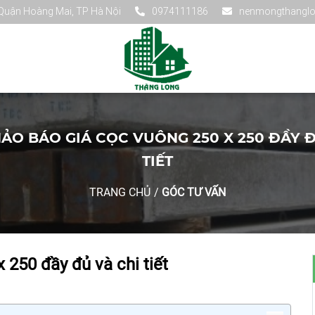
 Quận Hoàng Mai, TP Hà Nội
0974111186
nenmongthangl
ẢO BÁO GIÁ CỌC VUÔNG 250 X 250 ĐẦY Đ
TIẾT
TRANG CHỦ
/
GÓC TƯ VẤN
250 đầy đủ và chi tiết