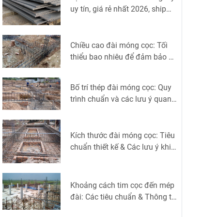
uy tín, giá rẻ nhất 2026, ship
toàn quốc
Chiều cao đài móng cọc: Tối
thiểu bao nhiêu để đảm bảo an
toàn?
Bố trí thép đài móng cọc: Quy
trình chuẩn và các lưu ý quan
trọng
Kích thước đài móng cọc: Tiêu
chuẩn thiết kế & Các lưu ý khi
thi công
Khoảng cách tim cọc đến mép
đài: Các tiêu chuẩn & Thông tin
liên quan