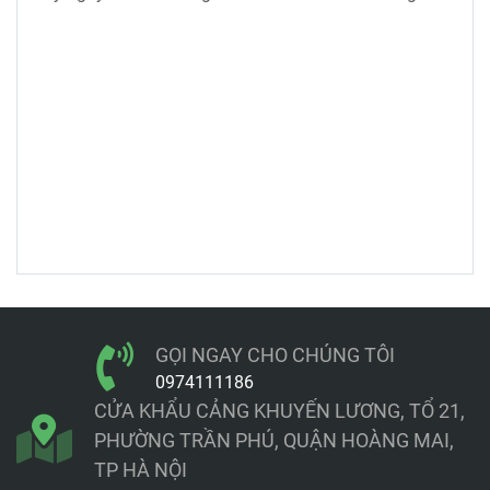
nhìn rõ ràng về công năng, nhu cầu thực tế và mức
giá thuê tôn chống lầy 2026 đang được nhiều nhà
thầu săn đón.
GỌI NGAY CHO CHÚNG TÔI
0974111186
CỬA KHẨU CẢNG KHUYẾN LƯƠNG, TỔ 21,
PHƯỜNG TRẦN PHÚ, QUẬN HOÀNG MAI,
TP HÀ NỘI