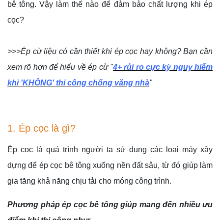
bê tông. Vậy làm thế nào để đảm bảo chất lượng khi ép
cọc?
>>>Ép cừ liệu có cần thiết khi ép cọc hay không? Bạn cần
xem rõ hơn để hiểu về ép cừ "
4+ rủi ro cực kỳ nguy hiểm
khi 'KHÔNG' thi công chống văng nhà
"
1. Ép cọc là gì?
Ép cọc là quá trình người ta sử dụng các loại máy xây
dựng để ép cọc bê tông xuống nền đất sâu, từ đó giúp làm
gia tăng khả năng chịu tải cho móng công trình.
Phương pháp ép cọc bê tông giúp mang đến nhiều ưu