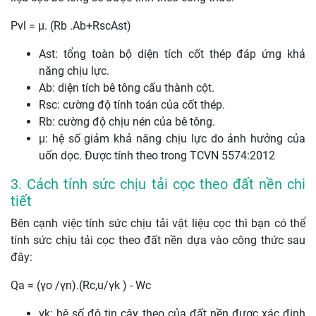
Pvl = µ. (Rb .Ab+RscAst)
Ast: tổng toàn bộ diện tích cốt thép đáp ứng khả
năng chịu lực.
Ab: diện tích bê tông cấu thành cột.
Rsc: cường độ tính toán của cốt thép.
Rb: cường độ chịu nén của bê tông.
µ: hệ số giảm khả năng chịu lực do ảnh hưởng của
uốn dọc. Được tính theo trong TCVN 5574:2012
3. Cách tính sức chịu tải cọc theo đất nền chi
tiết
Bên cạnh việc tính sức chịu tải vật liệu cọc thì bạn có thể
tính sức chịu tải cọc theo đất nền dựa vào công thức sau
đây:
Qa = (γo /γn).(Rc,u/γk ) - Wc
γk: hệ số độ tin cậy theo của đất nền được xác định