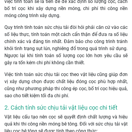
việc tính toán sẽ là tiền đề để xác định số lượng cọc, cách
bố trí cọc khi xây dựng nền móng, chi phí thi công nền
móng công trình xây dựng.
Quy trình tính toán sức chịu tải đòi hỏi phải căn cứ vào các
số liệu thực, tính toán một cách cẩn thận để đưa ra số liệu
chính xác và đáng tin nhất. Đảm bảo cho công trình tránh
khỏi tình trạng sụt lún, nghiêng đổ trong quá trình sử dụng.
Ngược lại khi tính toán số lượng cọc lớn hơn yêu cầu sẽ
gây ra tốn kém chi phí không cần thiết.
Việc tính toán sức chịu tải cọc theo vật liệu cũng giúp đơn
vị xây dựng chọn được chất liệu đóng cọc phù hợp nhất,
cũng như phương pháp thi công ép cọc, bố trí cọc hiệu quả,
sao cho tiết kiệm tối đa chi phí.
2. Cách tính sức chịu tải vật liệu cọc chi tiết
Vật liệu cấu tạo nên cọc sẽ quyết định chất lượng và hiệu
quả khi thi công nền móng bê tông. Đối với sức chịu tải vật
liệu cọc bê tông sẽ được tính theo công thức: