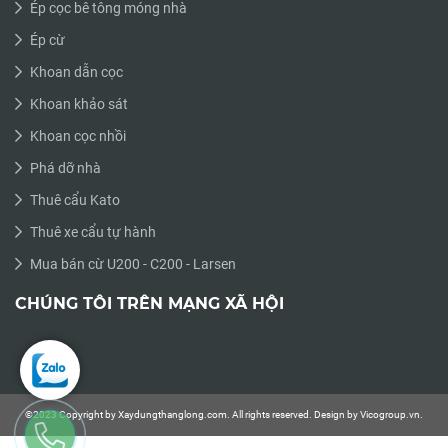
Ép cọc bê tông móng nhà
Ép cừ
Khoan dẫn cọc
Khoan khảo sát
Khoan cọc nhồi
Phá dỡ nhà
Thuê cẩu Kato
Thuê xe cẩu tự hành
Mua bán cừ U200 - C200 - Larsen
CHÚNG TÔI TRÊN MẠNG XÃ HỘI
©2023 Copyright by Xaydungthanglong.com. All rights reserved. Design by Vicogroup.vn.