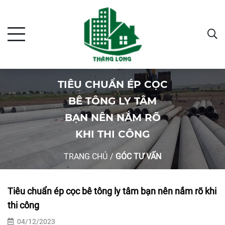
TIÊU CHUẨN ÉP CỌC
BÊ TÔNG LY TÂM
BẠN NÊN NẮM RÕ
KHI THI CÔNG
TRANG CHỦ
/
GÓC TƯ VẤN
Tiêu chuẩn ép cọc bê tông ly tâm bạn nên nắm rõ khi
thi công
04/12/2023