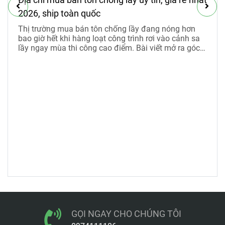
2026, ship toàn quốc
Thị trường mua bán tôn chống lầy đang nóng hơn
bao giờ hết khi hàng loạt công trình rơi vào cảnh sa
lầy ngay mùa thi công cao điểm. Bài viết mở ra góc
nhìn rõ ràng về công năng, nhu cầu thực tế và mức
giá thuê tôn chống lầy 2026 đang được nhiều nhà
thầu săn đón.
GỌI NGAY CHO CHÚNG TÔI