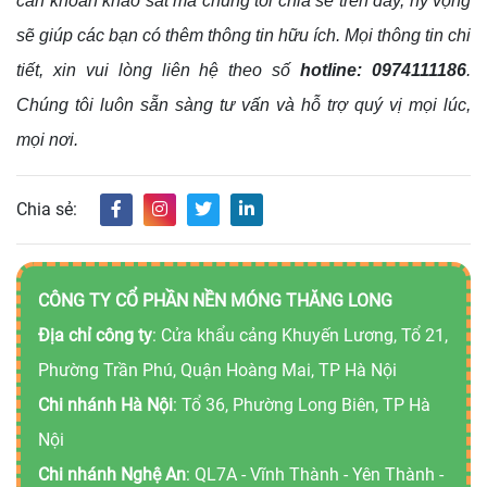
cần khoan khảo sát mà chúng tôi chia sẻ trên đây, hy vọng
sẽ giúp các bạn có thêm thông tin hữu ích. Mọi thông tin chi
tiết, xin vui lòng liên hệ theo số
hotline: 0974111186
.
Chúng tôi luôn sẵn sàng tư vấn và hỗ trợ quý vị mọi lúc,
mọi nơi.
Chia sẻ:
CÔNG TY CỔ PHẦN NỀN MÓNG THĂNG LONG
Địa chỉ công ty
: Cửa khẩu cảng Khuyến Lương, Tổ 21,
Phường Trần Phú, Quận Hoàng Mai, TP Hà Nội
Chi nhánh Hà Nội
: Tổ 36, Phường Long Biên, TP Hà
Nội
Chi nhánh Nghệ An
: QL7A - Vĩnh Thành - Yên Thành -