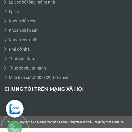
Ép cọc bê tông móng nhà
Ép cừ
Khoan dẫn cọc
Khoan khảo sát
Khoan cọc nhồi
Phá dỡ nhà
Thuê cẩu Kato
Thuê xe cẩu tự hành
Mua bán cừ U200 - C200 - Larsen
CHÚNG TÔI TRÊN MẠNG XÃ HỘI
©2023 Copyright by Xaydungthanglong.com. All rights reserved. Design by Vicogroup.vn.