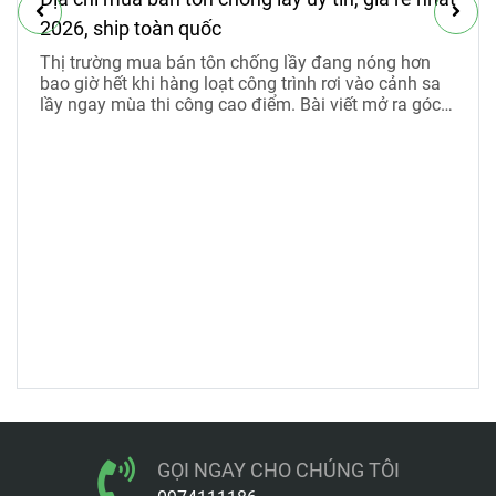
2026, ship toàn quốc
Thị trường mua bán tôn chống lầy đang nóng hơn
bao giờ hết khi hàng loạt công trình rơi vào cảnh sa
lầy ngay mùa thi công cao điểm. Bài viết mở ra góc
nhìn rõ ràng về công năng, nhu cầu thực tế và mức
giá thuê tôn chống lầy 2026 đang được nhiều nhà
thầu săn đón.
GỌI NGAY CHO CHÚNG TÔI