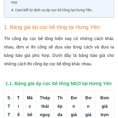
nay.
4. Cam kết từ dịch vụ ép cọc bê tông tại Hưng Yên.
1. Bảng giá ép cọc bê tông tại Hưng Yên:
Thi công ép cọc bê tông hiện nay có những cách khác
nhau, đơn vị thi công sẽ dựa vào từng cách và đưa ra
bảng báo giá phù hợp. Dưới đây là bảng báo giá cho
những cách thi công ép cọc bê tông khác nhau.
1.1. Bảng giá ép cọc bê tông NEO tại Hưng Yên
S
T
Má
Thép
Th
Đơ
Đơ
Đơn
T
i
c
thái
ép
n
n
giá
T
ế
bê
nguy
đa
giá
giá
trọn