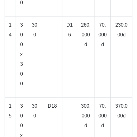
0
1
3
30
D1
260.
70.
230.0
4
0
0
6
000
000
00đ
0
đ
đ
x
3
0
0
1
3
30
D18
300.
70.
370.0
5
0
0
000
000
00đ
0
đ
đ
x