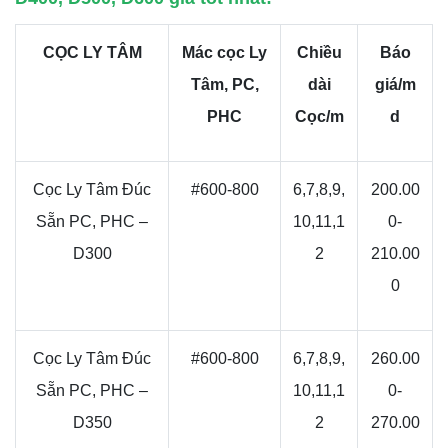
CỌC LY TÂM
Mác cọc Ly
Chiều
Báo
Tâm, PC,
dài
giá/m
PHC
Cọc/m
d
Cọc Ly Tâm Đúc
#600-800
6,7,8,9,
200.00
Sẵn PC, PHC –
10,11,1
0-
D300
2
210.00
0
Cọc Ly Tâm Đúc
#600-800
6,7,8,9,
260.00
Sẵn PC, PHC –
10,11,1
0-
D350
2
270.00