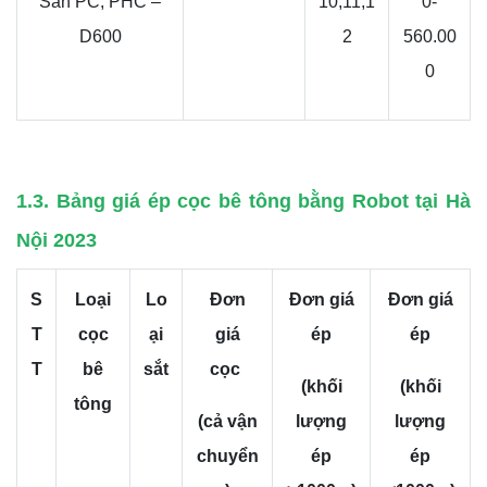
Sẵn PC, PHC –
10,11,1
0-
D600
2
560.00
0
1.3. Bảng giá ép cọc bê tông bằng Robot tại Hà
Nội 2023
S
Loại
Lo
Đơn
Đơn giá
Đơn giá
T
cọc
ại
giá
ép
ép
T
bê
sắt
cọc
(khối
(khối
tông
(cả vận
lượng
lượng
chuyển
ép
ép