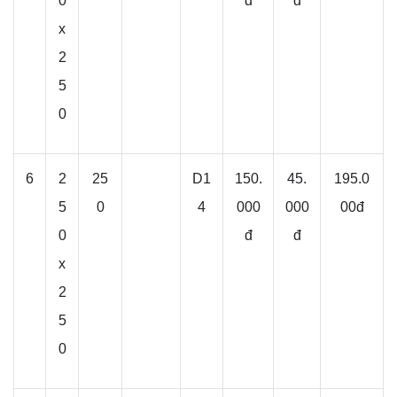
0
đ
đ
x
2
5
0
6
2
25
D1
150.
45.
195.0
5
0
4
000
000
00đ
0
đ
đ
x
2
5
0