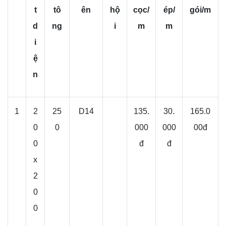
t
tô
ên
hộ
cọc/
ép/
gói/m
d
ng
i
m
m
i
ệ
n
1
2
25
D14
135.
30.
165.0
0
0
000
000
00đ
0
đ
đ
x
2
0
0