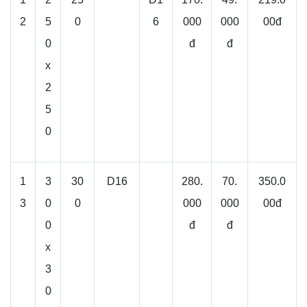
2
5
0
6
000
000
00đ
0
đ
đ
x
2
5
0
1
3
30
D16
280.
70.
350.0
3
0
0
000
000
00đ
0
đ
đ
x
3
0