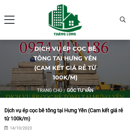
DỊCH VỤ ÉP CỌC BÊ
TÔNG TẠI HƯNG YÊN
(CAM KẾT GIÁ RẺ TỪ
100K/M)
TRANG CHỦ
/
GÓC TƯ VẤN
Dịch vụ ép cọc bê tông tại Hưng Yên (Cam kết giá rẻ
từ 100k/m)
14/10/2023