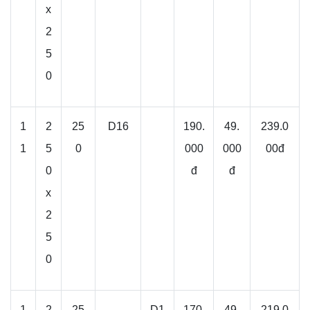
x
2
5
0
1
2
25
D16
190.
49.
239.0
1
5
0
000
000
00đ
0
đ
đ
x
2
5
0
1
2
25
D1
170.
49.
219.0