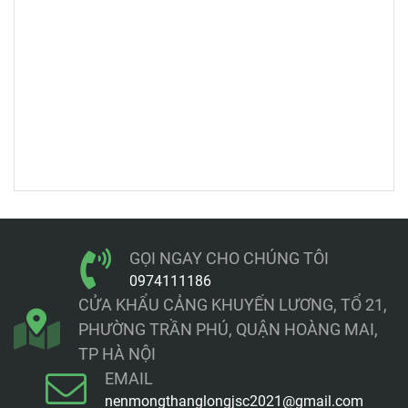
thầu săn đón.
GỌI NGAY CHO CHÚNG TÔI
0974111186
CỬA KHẨU CẢNG KHUYẾN LƯƠNG, TỔ 21,
PHƯỜNG TRẦN PHÚ, QUẬN HOÀNG MAI,
TP HÀ NỘI
EMAIL
nenmongthanglongjsc2021@gmail.com